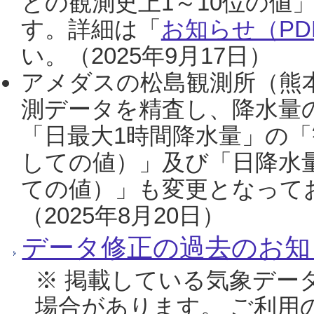
との観測史上1～10位の値
す。詳細は「
お知らせ（PDF
い。（2025年9月17日）
アメダスの松島観測所（熊本
測データを精査し、降水量
「日最大1時間降水量」の「
しての値）」及び「日降水
ての値）」も変更となって
（2025年8月20日）
データ修正の過去のお知
※ 掲載している気象デー
場合があります。 ご利用