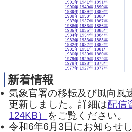
1991年
1941年
1891年
1990年
1940年
1890年
1989年
1939年
1889年
1988年
1938年
1888年
1987年
1937年
1887年
1986年
1936年
1886年
1985年
1935年
1885年
1984年
1934年
1884年
1983年
1933年
1883年
1982年
1932年
1882年
1981年
1931年
1881年
1980年
1930年
1880年
1979年
1929年
1879年
1978年
1928年
1878年
1977年
1927年
1877年
新着情報
気象官署の移転及び風向風
更新しました。詳細は
配信
124KB）
をご覧ください。（2
令和6年6月3日にお知らせし