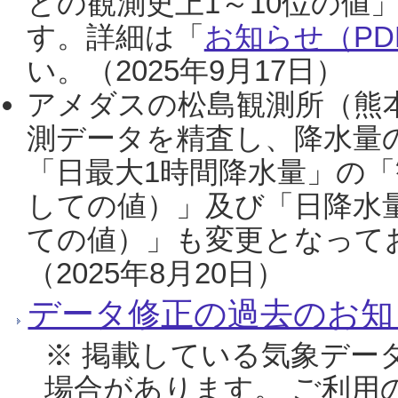
との観測史上1～10位の値
す。詳細は「
お知らせ（PDF
い。（2025年9月17日）
アメダスの松島観測所（熊本
測データを精査し、降水量
「日最大1時間降水量」の「
しての値）」及び「日降水
ての値）」も変更となって
（2025年8月20日）
データ修正の過去のお知
※ 掲載している気象デー
場合があります。 ご利用