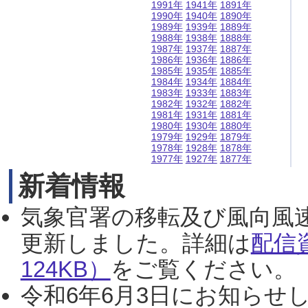
1991年
1941年
1891年
1990年
1940年
1890年
1989年
1939年
1889年
1988年
1938年
1888年
1987年
1937年
1887年
1986年
1936年
1886年
1985年
1935年
1885年
1984年
1934年
1884年
1983年
1933年
1883年
1982年
1932年
1882年
1981年
1931年
1881年
1980年
1930年
1880年
1979年
1929年
1879年
1978年
1928年
1878年
1977年
1927年
1877年
新着情報
気象官署の移転及び風向風
更新しました。詳細は
配信
124KB）
をご覧ください。（2
令和6年6月3日にお知らせし