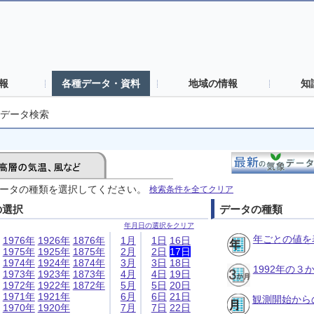
報
各種データ・資料
地域の情報
知
データ検索
ータの種類を選択してください。
検索条件を全てクリア
の選択
データの種類
年月日の選択をクリア
年ごとの値を
1976年
1926年
1876年
1月
1日
16日
1975年
1925年
1875年
2月
2日
17日
1974年
1924年
1874年
3月
3日
18日
1992年の
1973年
1923年
1873年
4月
4日
19日
1972年
1922年
1872年
5月
5日
20日
1971年
1921年
6月
6日
21日
観測開始から
1970年
1920年
7月
7日
22日