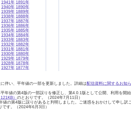
1941年
1891年
1940年
1890年
1939年
1889年
1938年
1888年
1937年
1887年
1936年
1886年
1935年
1885年
1934年
1884年
1933年
1883年
1932年
1882年
1931年
1881年
1930年
1880年
1929年
1879年
1928年
1878年
1927年
1877年
設に伴い、平年値の一部を更新しました。詳細は
配信資料に関するお知らせ
0年平年値の第4版の一部誤りを修正し、第4.0.1版として公開、利用を
21KB）
のとおりです。（2024年7月11日）
0年平年値の第4版に誤りがあると判明しました。ご迷惑をおかけして申し訳
です。（2024年6月3日）