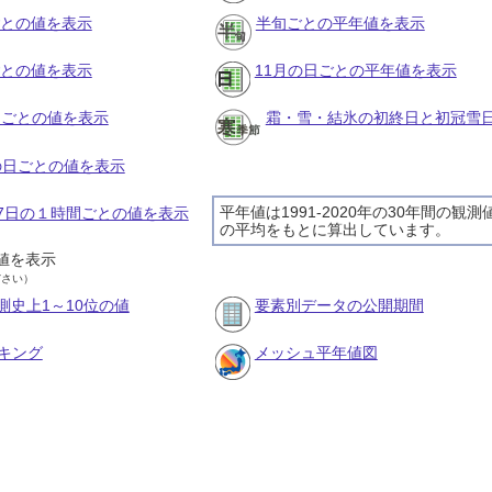
ごとの値を表示
半旬ごとの平年値を表示
ごとの値を表示
11月の日ごとの平年値を表示
旬ごとの値を表示
霜・雪・結氷の初終日と初冠雪
月の日ごとの値を表示
平年値は1991-2020年の30年間の観測
月17日の１時間ごとの値を表示
の平均をもとに算出しています。
値を表示
ださい）
測史上1～10位の値
要素別データの公開期間
キング
メッシュ平年値図