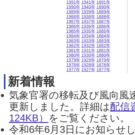
1991年
1941年
1891年
1990年
1940年
1890年
1989年
1939年
1889年
1988年
1938年
1888年
1987年
1937年
1887年
1986年
1936年
1886年
1985年
1935年
1885年
1984年
1934年
1884年
1983年
1933年
1883年
1982年
1932年
1882年
1981年
1931年
1881年
1980年
1930年
1880年
1979年
1929年
1879年
1978年
1928年
1878年
1977年
1927年
1877年
新着情報
気象官署の移転及び風向風
更新しました。詳細は
配信
124KB）
をご覧ください。（2
令和6年6月3日にお知らせし