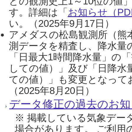
との観測史上1～10位の値
す。詳細は「
お知らせ（PDF
い。（2025年9月17日）
アメダスの松島観測所（熊本
測データを精査し、降水量
「日最大1時間降水量」の「
しての値）」及び「日降水
ての値）」も変更となって
（2025年8月20日）
データ修正の過去のお知
※ 掲載している気象デー
場合があります。 ご利用