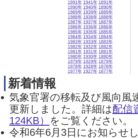
1991年
1941年
1891年
1990年
1940年
1890年
1989年
1939年
1889年
1988年
1938年
1888年
1987年
1937年
1887年
1986年
1936年
1886年
1985年
1935年
1885年
1984年
1934年
1884年
1983年
1933年
1883年
1982年
1932年
1882年
1981年
1931年
1881年
1980年
1930年
1880年
1979年
1929年
1879年
1978年
1928年
1878年
1977年
1927年
1877年
新着情報
気象官署の移転及び風向風
更新しました。詳細は
配信
124KB）
をご覧ください。（2
令和6年6月3日にお知らせし