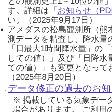
との観測史上1～10位の値
す。詳細は「
お知らせ（PDF
い。（2025年9月17日）
アメダスの松島観測所（熊本
測データを精査し、降水量
「日最大1時間降水量」の「
しての値）」及び「日降水
ての値）」も変更となって
（2025年8月20日）
データ修正の過去のお知
※ 掲載している気象デー
場合があります。 ご利用