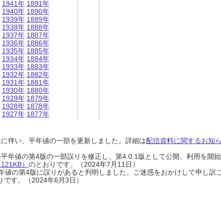
1941年
1891年
1940年
1890年
1939年
1889年
1938年
1888年
1937年
1887年
1936年
1886年
1935年
1885年
1934年
1884年
1933年
1883年
1932年
1882年
1931年
1881年
1930年
1880年
1929年
1879年
1928年
1878年
1927年
1877年
設に伴い、平年値の一部を更新しました。詳細は
配信資料に関するお知らせ
0年平年値の第4版の一部誤りを修正し、第4.0.1版として公開、利用を
21KB）
のとおりです。（2024年7月11日）
0年平年値の第4版に誤りがあると判明しました。ご迷惑をおかけして申し訳
です。（2024年6月3日）