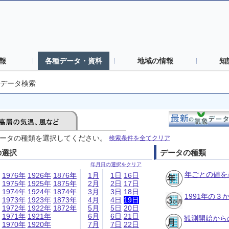
報
各種データ・資料
地域の情報
知
データ検索
ータの種類を選択してください。
検索条件を全てクリア
の選択
データの種類
年月日の選択をクリア
年ごとの値を
1976年
1926年
1876年
1月
1日
16日
1975年
1925年
1875年
2月
2日
17日
1974年
1924年
1874年
3月
3日
18日
1991年の
1973年
1923年
1873年
4月
4日
19日
1972年
1922年
1872年
5月
5日
20日
1971年
1921年
6月
6日
21日
観測開始から
1970年
1920年
7月
7日
22日