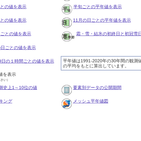
ごとの値を表示
半旬ごとの平年値を表示
ごとの値を表示
11月の日ごとの平年値を表示
旬ごとの値を表示
霜・雪・結氷の初終日と初冠雪
月の日ごとの値を表示
平年値は1991-2020年の30年間の観測
月19日の１時間ごとの値を表示
の平均をもとに算出しています。
値を表示
ださい）
測史上1～10位の値
要素別データの公開期間
キング
メッシュ平年値図