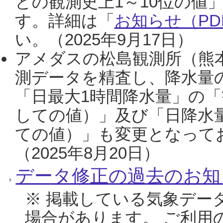
との観測史上1～10位の値
す。詳細は「
お知らせ（PDF
い。（2025年9月17日）
アメダスの松島観測所（熊本
測データを精査し、降水量
「日最大1時間降水量」の「
しての値）」及び「日降水
ての値）」も変更となって
（2025年8月20日）
データ修正の過去のお知
※ 掲載している気象デー
場合があります。 ご利用