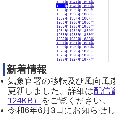
1991年
1941年
1891年
1990年
1940年
1890年
1989年
1939年
1889年
1988年
1938年
1888年
1987年
1937年
1887年
1986年
1936年
1886年
1985年
1935年
1885年
1984年
1934年
1884年
1983年
1933年
1883年
1982年
1932年
1882年
1981年
1931年
1881年
1980年
1930年
1880年
1979年
1929年
1879年
1978年
1928年
1878年
1977年
1927年
1877年
新着情報
気象官署の移転及び風向風
更新しました。詳細は
配信
124KB）
をご覧ください。（2
令和6年6月3日にお知らせし