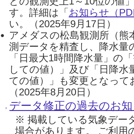
との観測史上1～10位の値
す。詳細は「
お知らせ（PDF
い。（2025年9月17日）
アメダスの松島観測所（熊本
測データを精査し、降水量
「日最大1時間降水量」の「
しての値）」及び「日降水
ての値）」も変更となって
（2025年8月20日）
データ修正の過去のお知
※ 掲載している気象デー
場合があります。 ご利用