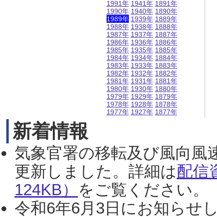
1991年
1941年
1891年
1990年
1940年
1890年
1989年
1939年
1889年
1988年
1938年
1888年
1987年
1937年
1887年
1986年
1936年
1886年
1985年
1935年
1885年
1984年
1934年
1884年
1983年
1933年
1883年
1982年
1932年
1882年
1981年
1931年
1881年
1980年
1930年
1880年
1979年
1929年
1879年
1978年
1928年
1878年
1977年
1927年
1877年
新着情報
気象官署の移転及び風向風
更新しました。詳細は
配信
124KB）
をご覧ください。（2
令和6年6月3日にお知らせし