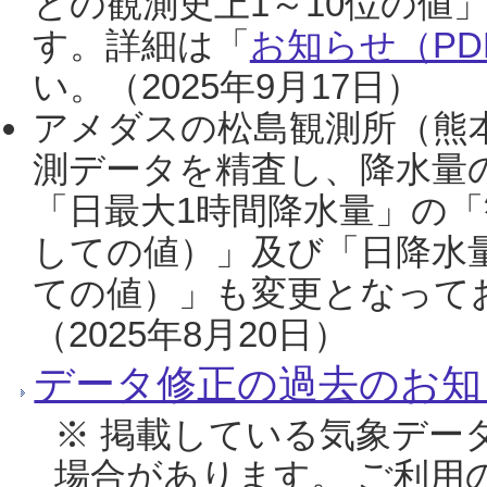
との観測史上1～10位の値
す。詳細は「
お知らせ（PDF
い。（2025年9月17日）
アメダスの松島観測所（熊本
測データを精査し、降水量
「日最大1時間降水量」の「
しての値）」及び「日降水
ての値）」も変更となって
（2025年8月20日）
データ修正の過去のお知
※ 掲載している気象デー
場合があります。 ご利用