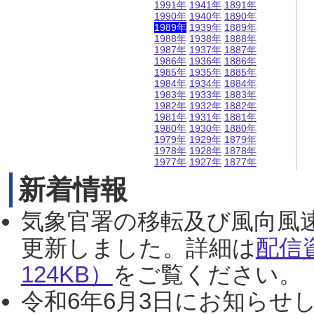
1991年
1941年
1891年
1990年
1940年
1890年
1989年
1939年
1889年
1988年
1938年
1888年
1987年
1937年
1887年
1986年
1936年
1886年
1985年
1935年
1885年
1984年
1934年
1884年
1983年
1933年
1883年
1982年
1932年
1882年
1981年
1931年
1881年
1980年
1930年
1880年
1979年
1929年
1879年
1978年
1928年
1878年
1977年
1927年
1877年
新着情報
気象官署の移転及び風向風
更新しました。詳細は
配信
124KB）
をご覧ください。（2
令和6年6月3日にお知らせし