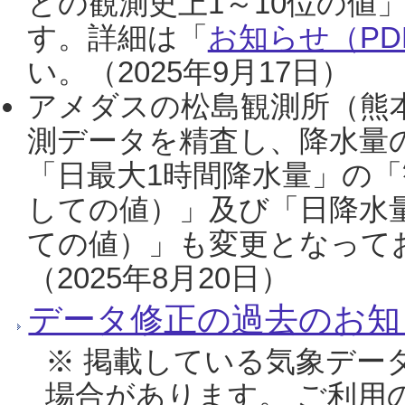
との観測史上1～10位の値
す。詳細は「
お知らせ（PDF
い。（2025年9月17日）
アメダスの松島観測所（熊本
測データを精査し、降水量
「日最大1時間降水量」の「
しての値）」及び「日降水
ての値）」も変更となって
（2025年8月20日）
データ修正の過去のお知
※ 掲載している気象デー
場合があります。 ご利用