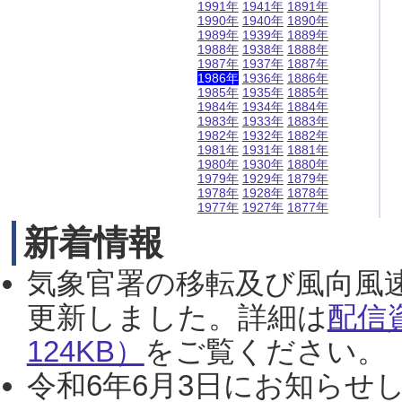
1991年
1941年
1891年
1990年
1940年
1890年
1989年
1939年
1889年
1988年
1938年
1888年
1987年
1937年
1887年
1986年
1936年
1886年
1985年
1935年
1885年
1984年
1934年
1884年
1983年
1933年
1883年
1982年
1932年
1882年
1981年
1931年
1881年
1980年
1930年
1880年
1979年
1929年
1879年
1978年
1928年
1878年
1977年
1927年
1877年
新着情報
気象官署の移転及び風向風
更新しました。詳細は
配信
124KB）
をご覧ください。（2
令和6年6月3日にお知らせし