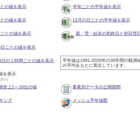
ごとの値を表示
半旬ごとの平年値を表示
ごとの値を表示
12月の日ごとの平年値を表示
旬ごとの値を表示
霜・雪・結氷の初終日と初冠雪
月の日ごとの値を表示
平年値は1991-2020年の30年間の観測
月20日の１時間ごとの値を表示
の平均をもとに算出しています。
値を表示
ださい）
測史上1～10位の値
要素別データの公開期間
キング
メッシュ平年値図