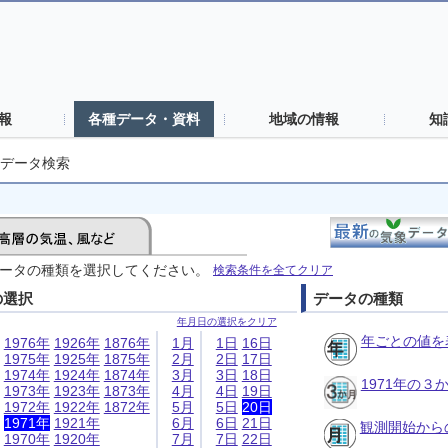
報
各種データ・資料
地域の情報
知
データ検索
ータの種類を選択してください。
検索条件を全てクリア
の選択
データの種類
年月日の選択をクリア
年ごとの値を
1976年
1926年
1876年
1月
1日
16日
1975年
1925年
1875年
2月
2日
17日
1974年
1924年
1874年
3月
3日
18日
1971年の
1973年
1923年
1873年
4月
4日
19日
1972年
1922年
1872年
5月
5日
20日
1971年
1921年
6月
6日
21日
観測開始から
1970年
1920年
7月
7日
22日