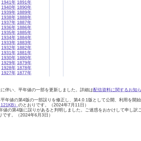
1941年
1891年
1940年
1890年
1939年
1889年
1938年
1888年
1937年
1887年
1936年
1886年
1935年
1885年
1934年
1884年
1933年
1883年
1932年
1882年
1931年
1881年
1930年
1880年
1929年
1879年
1928年
1878年
1927年
1877年
設に伴い、平年値の一部を更新しました。詳細は
配信資料に関するお知らせ
0年平年値の第4版の一部誤りを修正し、第4.0.1版として公開、利用を
21KB）
のとおりです。（2024年7月11日）
0年平年値の第4版に誤りがあると判明しました。ご迷惑をおかけして申し訳
です。（2024年6月3日）