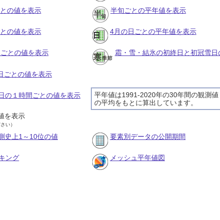
ごとの値を表示
半旬ごとの平年値を表示
ごとの値を表示
4月の日ごとの平年値を表示
旬ごとの値を表示
霜・雪・結氷の初終日と初冠雪日
の日ごとの値を表示
平年値は1991-2020年の30年間の観測値
25日の１時間ごとの値を表示
の平均をもとに算出しています。
値を表示
ださい）
測史上1～10位の値
要素別データの公開期間
キング
メッシュ平年値図