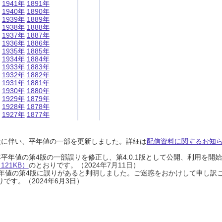
1941年
1891年
1940年
1890年
1939年
1889年
1938年
1888年
1937年
1887年
1936年
1886年
1935年
1885年
1934年
1884年
1933年
1883年
1932年
1882年
1931年
1881年
1930年
1880年
1929年
1879年
1928年
1878年
1927年
1877年
設に伴い、平年値の一部を更新しました。詳細は
配信資料に関するお知らせ
0年平年値の第4版の一部誤りを修正し、第4.0.1版として公開、利用を
21KB）
のとおりです。（2024年7月11日）
0年平年値の第4版に誤りがあると判明しました。ご迷惑をおかけして申し訳
です。（2024年6月3日）