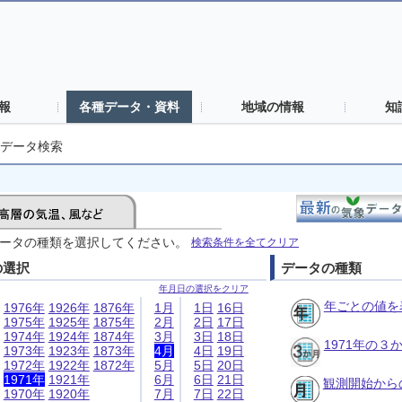
報
各種データ・資料
地域の情報
知
データ検索
ータの種類を選択してください。
検索条件を全てクリア
の選択
データの種類
年月日の選択をクリア
年ごとの値を
1976年
1926年
1876年
1月
1日
16日
1975年
1925年
1875年
2月
2日
17日
1974年
1924年
1874年
3月
3日
18日
1971年の
1973年
1923年
1873年
4月
4日
19日
1972年
1922年
1872年
5月
5日
20日
1971年
1921年
6月
6日
21日
観測開始から
1970年
1920年
7月
7日
22日