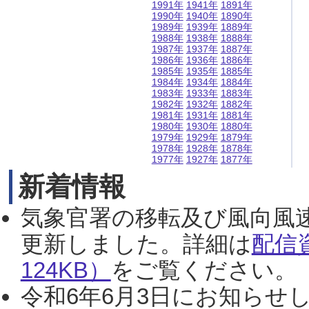
1991年
1941年
1891年
1990年
1940年
1890年
1989年
1939年
1889年
1988年
1938年
1888年
1987年
1937年
1887年
1986年
1936年
1886年
1985年
1935年
1885年
1984年
1934年
1884年
1983年
1933年
1883年
1982年
1932年
1882年
1981年
1931年
1881年
1980年
1930年
1880年
1979年
1929年
1879年
1978年
1928年
1878年
1977年
1927年
1877年
新着情報
気象官署の移転及び風向風
更新しました。詳細は
配信
124KB）
をご覧ください。（2
令和6年6月3日にお知らせし