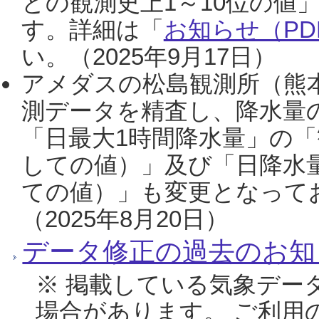
との観測史上1～10位の値
す。詳細は「
お知らせ（PDF
い。（2025年9月17日）
アメダスの松島観測所（熊本
測データを精査し、降水量
「日最大1時間降水量」の「
しての値）」及び「日降水
ての値）」も変更となって
（2025年8月20日）
データ修正の過去のお知
※ 掲載している気象デー
場合があります。 ご利用