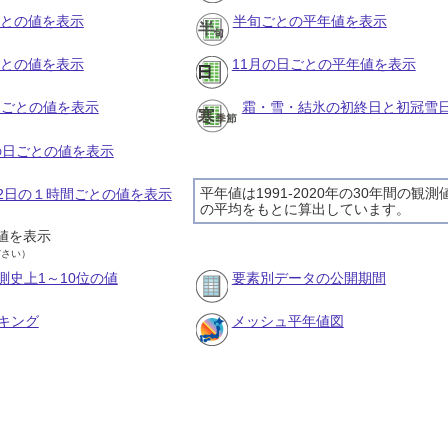
ごとの値を表示
半旬ごとの平年値を表示
ごとの値を表示
11月の日ごとの平年値を表示
旬ごとの値を表示
霜・雪・結氷の初終日と初冠雪
月の日ごとの値を表示
平年値は1991-2020年の30年間の観測
月22日の１時間ごとの値を表示
の平均をもとに算出しています。
値を表示
ださい）
測史上1～10位の値
要素別データの公開期間
キング
メッシュ平年値図