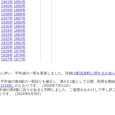
1941年
1891年
1940年
1890年
1939年
1889年
1938年
1888年
1937年
1887年
1936年
1886年
1935年
1885年
1934年
1884年
1933年
1883年
1932年
1882年
1931年
1881年
1930年
1880年
1929年
1879年
1928年
1878年
1927年
1877年
設に伴い、平年値の一部を更新しました。詳細は
配信資料に関するお知らせ
0年平年値の第4版の一部誤りを修正し、第4.0.1版として公開、利用を
21KB）
のとおりです。（2024年7月11日）
0年平年値の第4版に誤りがあると判明しました。ご迷惑をおかけして申し訳
です。（2024年6月3日）