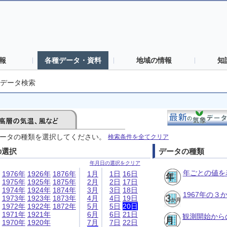
報
各種データ・資料
地域の情報
知
データ検索
ータの種類を選択してください。
検索条件を全てクリア
の選択
データの種類
年月日の選択をクリア
年ごとの値を
1976年
1926年
1876年
1月
1日
16日
1975年
1925年
1875年
2月
2日
17日
1974年
1924年
1874年
3月
3日
18日
1967年の
1973年
1923年
1873年
4月
4日
19日
1972年
1922年
1872年
5月
5日
20日
1971年
1921年
6月
6日
21日
観測開始から
1970年
1920年
7月
7日
22日