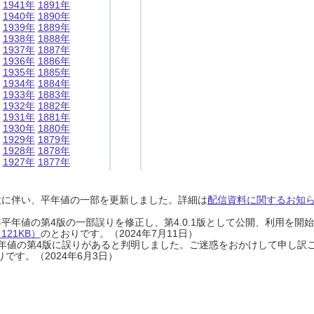
1941年
1891年
1940年
1890年
1939年
1889年
1938年
1888年
1937年
1887年
1936年
1886年
1935年
1885年
1934年
1884年
1933年
1883年
1932年
1882年
1931年
1881年
1930年
1880年
1929年
1879年
1928年
1878年
1927年
1877年
設に伴い、平年値の一部を更新しました。詳細は
配信資料に関するお知らせ
0年平年値の第4版の一部誤りを修正し、第4.0.1版として公開、利用を
21KB）
のとおりです。（2024年7月11日）
0年平年値の第4版に誤りがあると判明しました。ご迷惑をおかけして申し訳
です。（2024年6月3日）