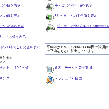
ごとの値を表示
半旬ごとの平年値を表示
ごとの値を表示
8月の日ごとの平年値を表示
旬ごとの値を表示
霜・雪・結氷の初終日と初冠雪日
の日ごとの値を表示
平年値は1991-2020年の30年間の観測値
20日の１時間ごとの値を表示
の平均をもとに算出しています。
値を表示
ださい）
測史上1～10位の値
要素別データの公開期間
キング
メッシュ平年値図