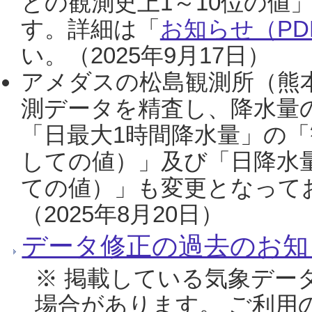
との観測史上1～10位の値
す。詳細は「
お知らせ（PDF
い。（2025年9月17日）
アメダスの松島観測所（熊本
測データを精査し、降水量
「日最大1時間降水量」の「
しての値）」及び「日降水
ての値）」も変更となって
（2025年8月20日）
データ修正の過去のお知
※ 掲載している気象デー
場合があります。 ご利用