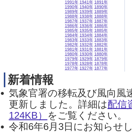
1991年
1941年
1891年
1990年
1940年
1890年
1989年
1939年
1889年
1988年
1938年
1888年
1987年
1937年
1887年
1986年
1936年
1886年
1985年
1935年
1885年
1984年
1934年
1884年
1983年
1933年
1883年
1982年
1932年
1882年
1981年
1931年
1881年
1980年
1930年
1880年
1979年
1929年
1879年
1978年
1928年
1878年
1977年
1927年
1877年
新着情報
気象官署の移転及び風向風
更新しました。詳細は
配信
124KB）
をご覧ください。（2
令和6年6月3日にお知らせし