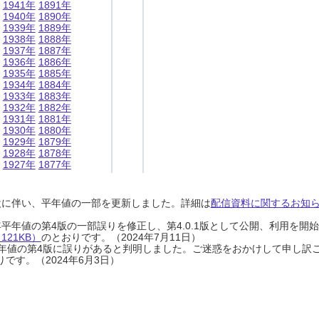
1941年
1891年
1940年
1890年
1939年
1889年
1938年
1888年
1937年
1887年
1936年
1886年
1935年
1885年
1934年
1884年
1933年
1883年
1932年
1882年
1931年
1881年
1930年
1880年
1929年
1879年
1928年
1878年
1927年
1877年
設に伴い、平年値の一部を更新しました。詳細は
配信資料に関するお知らせ
0年平年値の第4版の一部誤りを修正し、第4.0.1版として公開、利用を
21KB）
のとおりです。（2024年7月11日）
0年平年値の第4版に誤りがあると判明しました。ご迷惑をおかけして申し訳
です。（2024年6月3日）