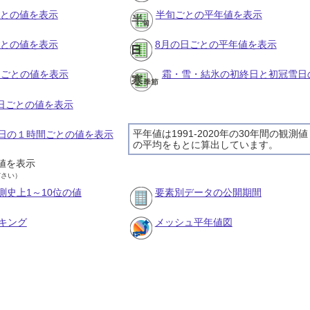
ごとの値を表示
半旬ごとの平年値を表示
ごとの値を表示
8月の日ごとの平年値を表示
旬ごとの値を表示
霜・雪・結氷の初終日と初冠雪日
の日ごとの値を表示
平年値は1991-2020年の30年間の観測値
20日の１時間ごとの値を表示
の平均をもとに算出しています。
値を表示
ださい）
測史上1～10位の値
要素別データの公開期間
キング
メッシュ平年値図