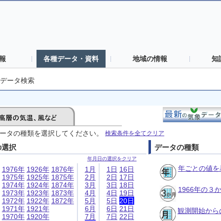
報
各種データ・資料
地域の情報
知
データ検索
ータの種類を選択してください。
検索条件を全てクリア
の選択
データの種類
年月日の選択をクリア
年ごとの値を
1976年
1926年
1876年
1月
1日
16日
1975年
1925年
1875年
2月
2日
17日
1974年
1924年
1874年
3月
3日
18日
1966年の
1973年
1923年
1873年
4月
4日
19日
1972年
1922年
1872年
5月
5日
20日
1971年
1921年
6月
6日
21日
観測開始から
1970年
1920年
7月
7日
22日