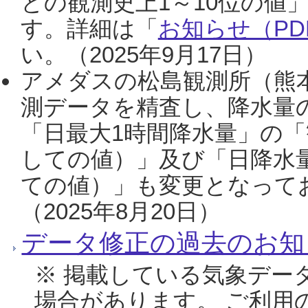
との観測史上1～10位の値
す。詳細は「
お知らせ（PDF
い。（2025年9月17日）
アメダスの松島観測所（熊本
測データを精査し、降水量
「日最大1時間降水量」の「
しての値）」及び「日降水
ての値）」も変更となって
（2025年8月20日）
データ修正の過去のお知
※ 掲載している気象デー
場合があります。 ご利用