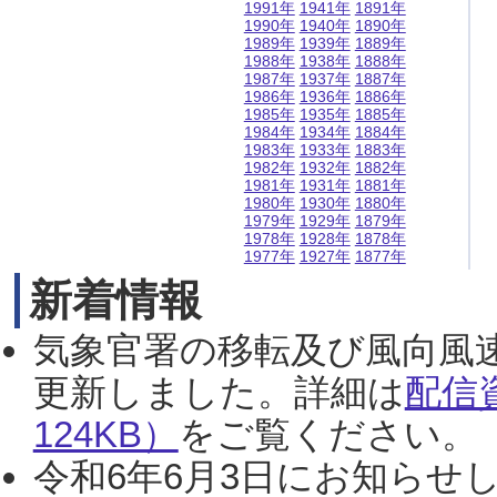
1991年
1941年
1891年
1990年
1940年
1890年
1989年
1939年
1889年
1988年
1938年
1888年
1987年
1937年
1887年
1986年
1936年
1886年
1985年
1935年
1885年
1984年
1934年
1884年
1983年
1933年
1883年
1982年
1932年
1882年
1981年
1931年
1881年
1980年
1930年
1880年
1979年
1929年
1879年
1978年
1928年
1878年
1977年
1927年
1877年
新着情報
気象官署の移転及び風向風
更新しました。詳細は
配信
124KB）
をご覧ください。（2
令和6年6月3日にお知らせし