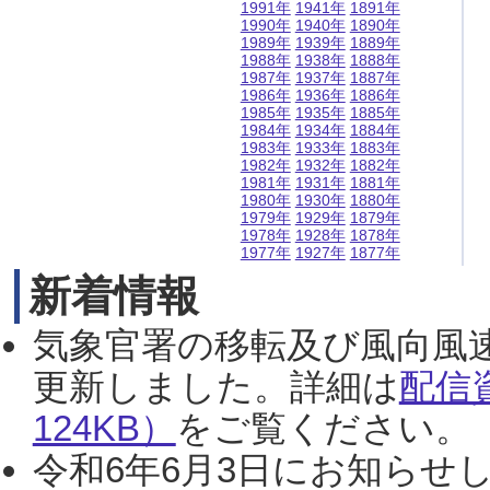
1991年
1941年
1891年
1990年
1940年
1890年
1989年
1939年
1889年
1988年
1938年
1888年
1987年
1937年
1887年
1986年
1936年
1886年
1985年
1935年
1885年
1984年
1934年
1884年
1983年
1933年
1883年
1982年
1932年
1882年
1981年
1931年
1881年
1980年
1930年
1880年
1979年
1929年
1879年
1978年
1928年
1878年
1977年
1927年
1877年
新着情報
気象官署の移転及び風向風
更新しました。詳細は
配信
124KB）
をご覧ください。（2
令和6年6月3日にお知らせし