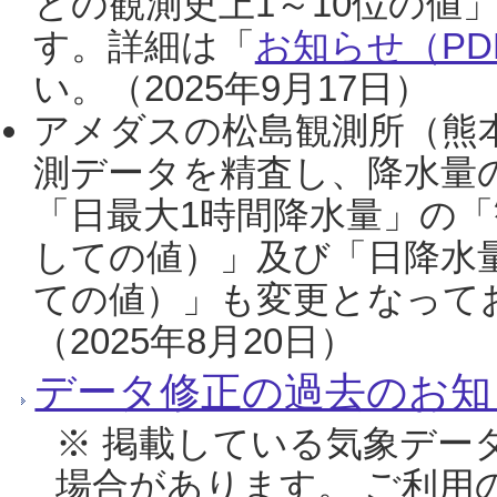
との観測史上1～10位の値
す。詳細は「
お知らせ（PDF
い。（2025年9月17日）
アメダスの松島観測所（熊本
測データを精査し、降水量
「日最大1時間降水量」の「
しての値）」及び「日降水
ての値）」も変更となって
（2025年8月20日）
データ修正の過去のお知
※ 掲載している気象デー
場合があります。 ご利用