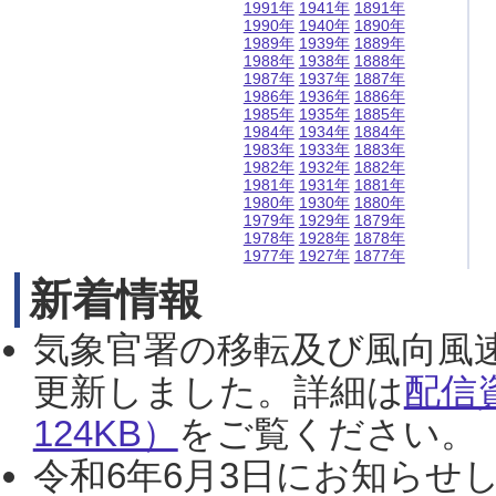
1991年
1941年
1891年
1990年
1940年
1890年
1989年
1939年
1889年
1988年
1938年
1888年
1987年
1937年
1887年
1986年
1936年
1886年
1985年
1935年
1885年
1984年
1934年
1884年
1983年
1933年
1883年
1982年
1932年
1882年
1981年
1931年
1881年
1980年
1930年
1880年
1979年
1929年
1879年
1978年
1928年
1878年
1977年
1927年
1877年
新着情報
気象官署の移転及び風向風
更新しました。詳細は
配信
124KB）
をご覧ください。（2
令和6年6月3日にお知らせし