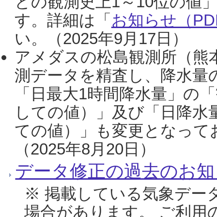
との観測史上1～10位の値
す。詳細は「
お知らせ（PDF
い。（2025年9月17日）
アメダスの松島観測所（熊本
測データを精査し、降水量
「日最大1時間降水量」の「
しての値）」及び「日降水
ての値）」も変更となって
（2025年8月20日）
データ修正の過去のお知
※ 掲載している気象デー
場合があります。 ご利用