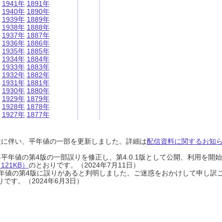
1941年
1891年
1940年
1890年
1939年
1889年
1938年
1888年
1937年
1887年
1936年
1886年
1935年
1885年
1934年
1884年
1933年
1883年
1932年
1882年
1931年
1881年
1930年
1880年
1929年
1879年
1928年
1878年
1927年
1877年
設に伴い、平年値の一部を更新しました。詳細は
配信資料に関するお知らせ
0年平年値の第4版の一部誤りを修正し、第4.0.1版として公開、利用を
21KB）
のとおりです。（2024年7月11日）
0年平年値の第4版に誤りがあると判明しました。ご迷惑をおかけして申し訳
です。（2024年6月3日）