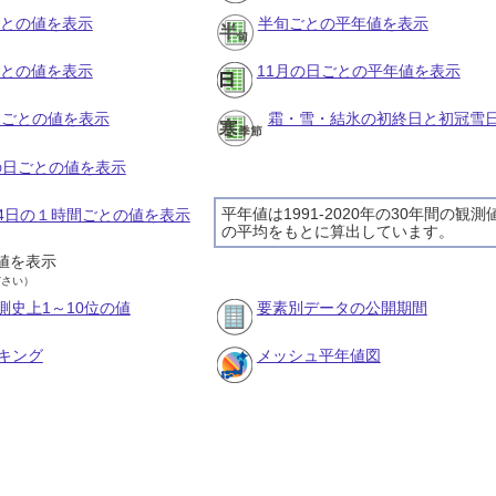
ごとの値を表示
半旬ごとの平年値を表示
ごとの値を表示
11月の日ごとの平年値を表示
旬ごとの値を表示
霜・雪・結氷の初終日と初冠雪
月の日ごとの値を表示
平年値は1991-2020年の30年間の観測
月24日の１時間ごとの値を表示
の平均をもとに算出しています。
値を表示
ださい）
測史上1～10位の値
要素別データの公開期間
キング
メッシュ平年値図