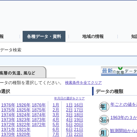
報
各種データ・資料
地域の情報
知
データ検索
ータの種類を選択してください。
検索条件を全てクリア
の選択
データの種類
年月日の選択をクリア
年ごとの値を
1976年
1926年
1876年
1月
1日
16日
1975年
1925年
1875年
2月
2日
17日
1974年
1924年
1874年
3月
3日
18日
1963年の
1973年
1923年
1873年
4月
4日
19日
1972年
1922年
1872年
5月
5日
20日
1971年
1921年
6月
6日
21日
観測開始から
1970年
1920年
7月
7日
22日