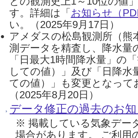
との観測史上1～10位の値
す。詳細は「
お知らせ（PDF
い。（2025年9月17日）
アメダスの松島観測所（熊本
測データを精査し、降水量
「日最大1時間降水量」の「
しての値）」及び「日降水
ての値）」も変更となって
（2025年8月20日）
データ修正の過去のお知
※ 掲載している気象デー
場合があります。 ご利用