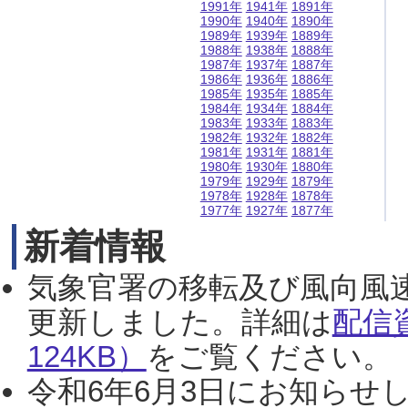
1991年
1941年
1891年
1990年
1940年
1890年
1989年
1939年
1889年
1988年
1938年
1888年
1987年
1937年
1887年
1986年
1936年
1886年
1985年
1935年
1885年
1984年
1934年
1884年
1983年
1933年
1883年
1982年
1932年
1882年
1981年
1931年
1881年
1980年
1930年
1880年
1979年
1929年
1879年
1978年
1928年
1878年
1977年
1927年
1877年
新着情報
気象官署の移転及び風向風
更新しました。詳細は
配信
124KB）
をご覧ください。（2
令和6年6月3日にお知らせし