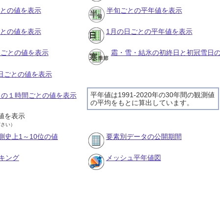
ごとの値を表示
半旬ごとの平年値を表示
ごとの値を表示
1月の日ごとの平年値を表示
旬ごとの値を表示
霜・雪・結氷の初終日と初冠雪日
の日ごとの値を表示
平年値は1991-2020年の30年間の観測値
7日の１時間ごとの値を表示
の平均をもとに算出しています。
値を表示
ださい）
測史上1～10位の値
要素別データの公開期間
キング
メッシュ平年値図