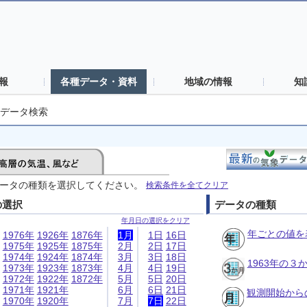
報
各種データ・資料
地域の情報
知
データ検索
ータの種類を選択してください。
検索条件を全てクリア
の選択
データの種類
年月日の選択をクリア
年ごとの値を
1976年
1926年
1876年
1月
1日
16日
1975年
1925年
1875年
2月
2日
17日
1974年
1924年
1874年
3月
3日
18日
1963年の
1973年
1923年
1873年
4月
4日
19日
1972年
1922年
1872年
5月
5日
20日
1971年
1921年
6月
6日
21日
観測開始から
1970年
1920年
7月
7日
22日