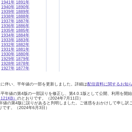
1941年
1891年
1940年
1890年
1939年
1889年
1938年
1888年
1937年
1887年
1936年
1886年
1935年
1885年
1934年
1884年
1933年
1883年
1932年
1882年
1931年
1881年
1930年
1880年
1929年
1879年
1928年
1878年
1927年
1877年
設に伴い、平年値の一部を更新しました。詳細は
配信資料に関するお知らせ
0年平年値の第4版の一部誤りを修正し、第4.0.1版として公開、利用を
21KB）
のとおりです。（2024年7月11日）
0年平年値の第4版に誤りがあると判明しました。ご迷惑をおかけして申し訳
です。（2024年6月3日）