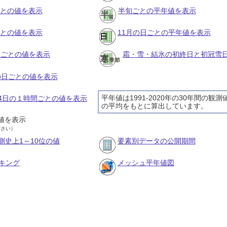
ごとの値を表示
半旬ごとの平年値を表示
ごとの値を表示
11月の日ごとの平年値を表示
旬ごとの値を表示
霜・雪・結氷の初終日と初冠雪
月の日ごとの値を表示
平年値は1991-2020年の30年間の観測
月24日の１時間ごとの値を表示
の平均をもとに算出しています。
値を表示
ださい）
測史上1～10位の値
要素別データの公開期間
キング
メッシュ平年値図