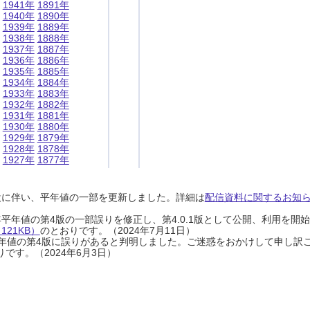
1941年
1891年
1940年
1890年
1939年
1889年
1938年
1888年
1937年
1887年
1936年
1886年
1935年
1885年
1934年
1884年
1933年
1883年
1932年
1882年
1931年
1881年
1930年
1880年
1929年
1879年
1928年
1878年
1927年
1877年
設に伴い、平年値の一部を更新しました。詳細は
配信資料に関するお知らせ
0年平年値の第4版の一部誤りを修正し、第4.0.1版として公開、利用を
21KB）
のとおりです。（2024年7月11日）
0年平年値の第4版に誤りがあると判明しました。ご迷惑をおかけして申し訳
です。（2024年6月3日）