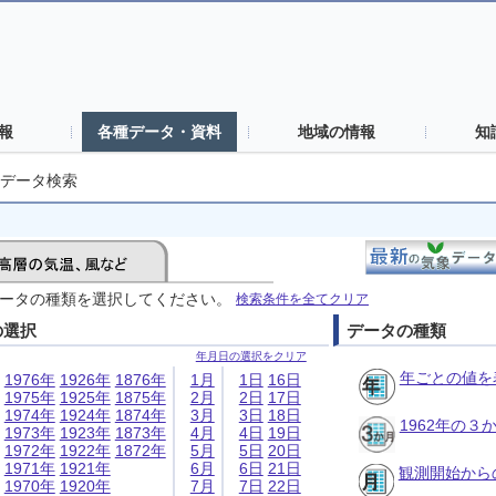
報
各種データ・資料
地域の情報
知
データ検索
ータの種類を選択してください。
検索条件を全てクリア
の選択
データの種類
年月日の選択をクリア
年ごとの値を
1976年
1926年
1876年
1月
1日
16日
1975年
1925年
1875年
2月
2日
17日
1974年
1924年
1874年
3月
3日
18日
1962年の
1973年
1923年
1873年
4月
4日
19日
1972年
1922年
1872年
5月
5日
20日
1971年
1921年
6月
6日
21日
観測開始から
1970年
1920年
7月
7日
22日