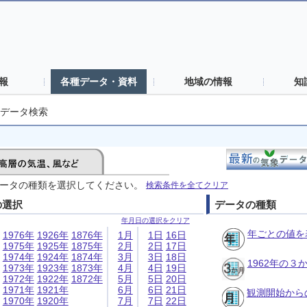
報
各種データ・資料
地域の情報
知
データ検索
ータの種類を選択してください。
検索条件を全てクリア
の選択
データの種類
年月日の選択をクリア
年ごとの値を
1976年
1926年
1876年
1月
1日
16日
1975年
1925年
1875年
2月
2日
17日
1974年
1924年
1874年
3月
3日
18日
1962年の
1973年
1923年
1873年
4月
4日
19日
1972年
1922年
1872年
5月
5日
20日
1971年
1921年
6月
6日
21日
観測開始から
1970年
1920年
7月
7日
22日