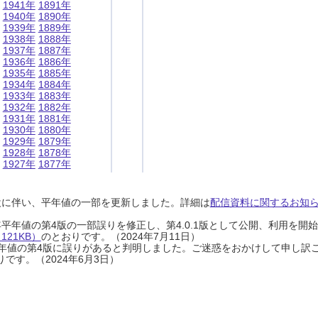
1941年
1891年
1940年
1890年
1939年
1889年
1938年
1888年
1937年
1887年
1936年
1886年
1935年
1885年
1934年
1884年
1933年
1883年
1932年
1882年
1931年
1881年
1930年
1880年
1929年
1879年
1928年
1878年
1927年
1877年
設に伴い、平年値の一部を更新しました。詳細は
配信資料に関するお知らせ
0年平年値の第4版の一部誤りを修正し、第4.0.1版として公開、利用を
21KB）
のとおりです。（2024年7月11日）
0年平年値の第4版に誤りがあると判明しました。ご迷惑をおかけして申し訳
です。（2024年6月3日）