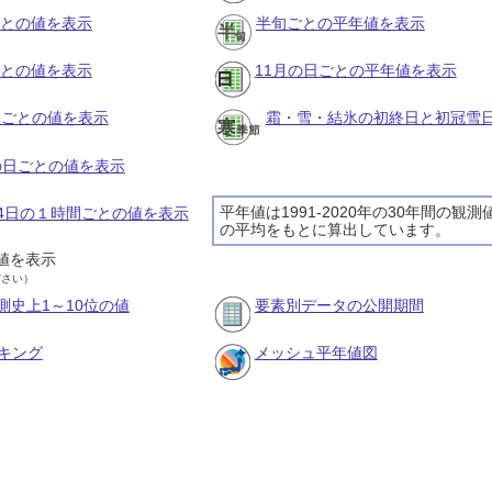
ごとの値を表示
半旬ごとの平年値を表示
ごとの値を表示
11月の日ごとの平年値を表示
旬ごとの値を表示
霜・雪・結氷の初終日と初冠雪
月の日ごとの値を表示
平年値は1991-2020年の30年間の観測
月24日の１時間ごとの値を表示
の平均をもとに算出しています。
値を表示
ださい）
測史上1～10位の値
要素別データの公開期間
キング
メッシュ平年値図