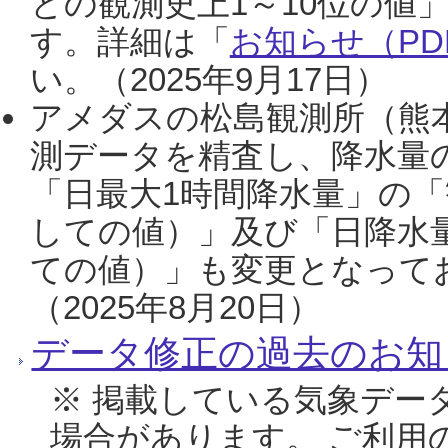
との観測史上1～10位の値
す。詳細は「
お知らせ（PDF
い。（2025年9月17日）
アメダスの松島観測所（熊本
測データを精査し、降水量
「日最大1時間降水量」の「
しての値）」及び「日降水
ての値）」も変更となって
（2025年8月20日）
データ修正の過去のお知
※ 掲載している気象デー
場合があります。 ご利用