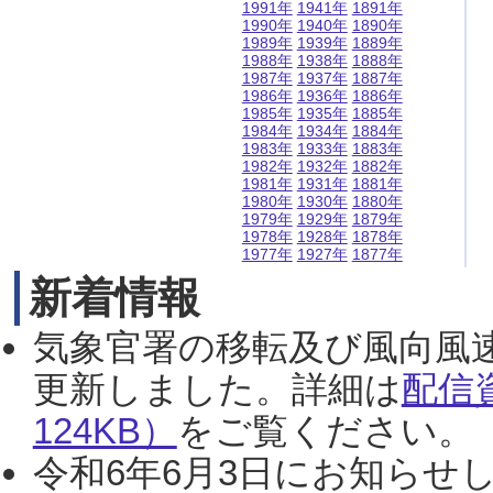
1991年
1941年
1891年
1990年
1940年
1890年
1989年
1939年
1889年
1988年
1938年
1888年
1987年
1937年
1887年
1986年
1936年
1886年
1985年
1935年
1885年
1984年
1934年
1884年
1983年
1933年
1883年
1982年
1932年
1882年
1981年
1931年
1881年
1980年
1930年
1880年
1979年
1929年
1879年
1978年
1928年
1878年
1977年
1927年
1877年
新着情報
気象官署の移転及び風向風
更新しました。詳細は
配信
124KB）
をご覧ください。（2
令和6年6月3日にお知らせし