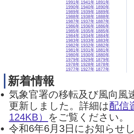
1991年
1941年
1891年
1990年
1940年
1890年
1989年
1939年
1889年
1988年
1938年
1888年
1987年
1937年
1887年
1986年
1936年
1886年
1985年
1935年
1885年
1984年
1934年
1884年
1983年
1933年
1883年
1982年
1932年
1882年
1981年
1931年
1881年
1980年
1930年
1880年
1979年
1929年
1879年
1978年
1928年
1878年
1977年
1927年
1877年
新着情報
気象官署の移転及び風向風
更新しました。詳細は
配信
124KB）
をご覧ください。（2
令和6年6月3日にお知らせし