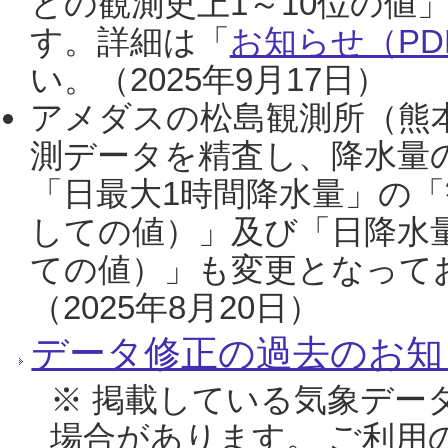
との観測史上1～10位の値
す。詳細は「
お知らせ（PDF
い。（2025年9月17日）
アメダスの松島観測所（熊本
測データを精査し、降水量
「日最大1時間降水量」の「
しての値）」及び「日降水
ての値）」も変更となって
（2025年8月20日）
データ修正の過去のお知
※ 掲載している気象デー
場合があります。 ご利用