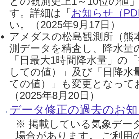
との観測史上1～10位の値
す。詳細は「
お知らせ（PDF
い。（2025年9月17日）
アメダスの松島観測所（熊本
測データを精査し、降水量
「日最大1時間降水量」の「
しての値）」及び「日降水
ての値）」も変更となって
（2025年8月20日）
データ修正の過去のお知
※ 掲載している気象デー
場合があります。 ご利用