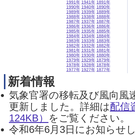
1991年
1941年
1891年
1990年
1940年
1890年
1989年
1939年
1889年
1988年
1938年
1888年
1987年
1937年
1887年
1986年
1936年
1886年
1985年
1935年
1885年
1984年
1934年
1884年
1983年
1933年
1883年
1982年
1932年
1882年
1981年
1931年
1881年
1980年
1930年
1880年
1979年
1929年
1879年
1978年
1928年
1878年
1977年
1927年
1877年
新着情報
気象官署の移転及び風向風
更新しました。詳細は
配信
124KB）
をご覧ください。（2
令和6年6月3日にお知らせし