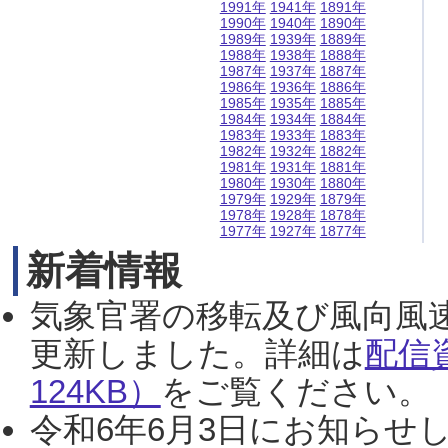
1991年
1941年
1891年
1990年
1940年
1890年
1989年
1939年
1889年
1988年
1938年
1888年
1987年
1937年
1887年
1986年
1936年
1886年
1985年
1935年
1885年
1984年
1934年
1884年
1983年
1933年
1883年
1982年
1932年
1882年
1981年
1931年
1881年
1980年
1930年
1880年
1979年
1929年
1879年
1978年
1928年
1878年
1977年
1927年
1877年
新着情報
気象官署の移転及び風向風
更新しました。詳細は
配信
124KB）
をご覧ください。（2
令和6年6月3日にお知らせし