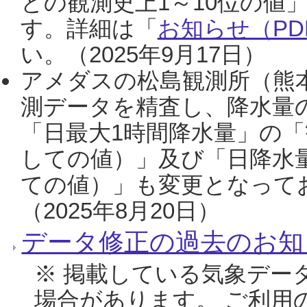
との観測史上1～10位の値
す。詳細は「
お知らせ（PDF
い。（2025年9月17日）
アメダスの松島観測所（熊本
測データを精査し、降水量
「日最大1時間降水量」の「
しての値）」及び「日降水
ての値）」も変更となって
（2025年8月20日）
データ修正の過去のお知
※ 掲載している気象デー
場合があります。 ご利用