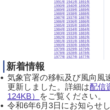
1991年
1941年
1891年
1990年
1940年
1890年
1989年
1939年
1889年
1988年
1938年
1888年
1987年
1937年
1887年
1986年
1936年
1886年
1985年
1935年
1885年
1984年
1934年
1884年
1983年
1933年
1883年
1982年
1932年
1882年
1981年
1931年
1881年
1980年
1930年
1880年
1979年
1929年
1879年
1978年
1928年
1878年
1977年
1927年
1877年
新着情報
気象官署の移転及び風向風
更新しました。詳細は
配信
124KB）
をご覧ください。（2
令和6年6月3日にお知らせし