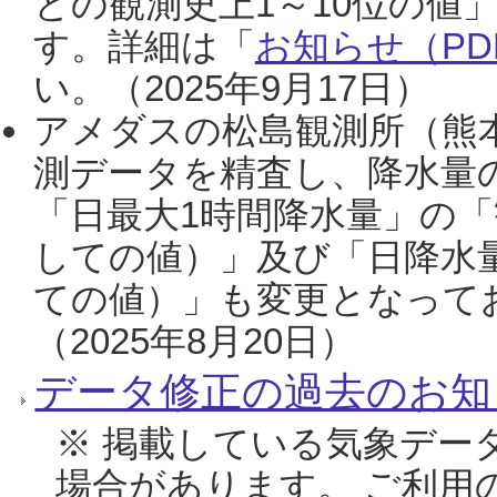
との観測史上1～10位の値
す。詳細は「
お知らせ（PDF
い。（2025年9月17日）
アメダスの松島観測所（熊本
測データを精査し、降水量
「日最大1時間降水量」の「
しての値）」及び「日降水
ての値）」も変更となって
（2025年8月20日）
データ修正の過去のお知
※ 掲載している気象デー
場合があります。 ご利用