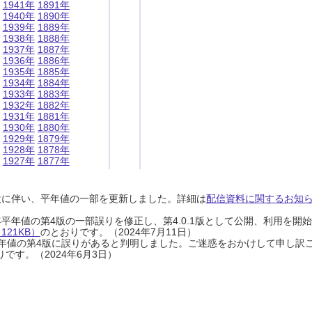
1941年
1891年
1940年
1890年
1939年
1889年
1938年
1888年
1937年
1887年
1936年
1886年
1935年
1885年
1934年
1884年
1933年
1883年
1932年
1882年
1931年
1881年
1930年
1880年
1929年
1879年
1928年
1878年
1927年
1877年
設に伴い、平年値の一部を更新しました。詳細は
配信資料に関するお知らせ
0年平年値の第4版の一部誤りを修正し、第4.0.1版として公開、利用を
21KB）
のとおりです。（2024年7月11日）
0年平年値の第4版に誤りがあると判明しました。ご迷惑をおかけして申し訳
です。（2024年6月3日）