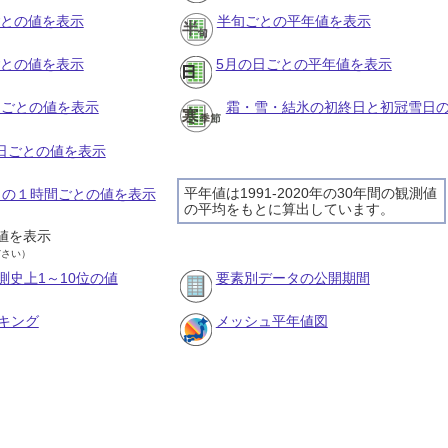
ごとの値を表示
半旬ごとの平年値を表示
ごとの値を表示
5月の日ごとの平年値を表示
旬ごとの値を表示
霜・雪・結氷の初終日と初冠雪日
の日ごとの値を表示
平年値は1991-2020年の30年間の観測値
8日の１時間ごとの値を表示
の平均をもとに算出しています。
値を表示
ださい）
測史上1～10位の値
要素別データの公開期間
キング
メッシュ平年値図