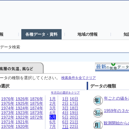
報
各種データ・資料
地域の情報
知
データ検索
ータの種類を選択してください。
検索条件を全てクリア
の選択
データの種類
年月日の選択をクリア
年ごとの値を
1976年
1926年
1876年
1月
1日
16日
1975年
1925年
1875年
2月
2日
17日
1974年
1924年
1874年
3月
3日
18日
1959年の
1973年
1923年
1873年
4月
4日
19日
1972年
1922年
1872年
5月
5日
20日
1971年
1921年
6月
6日
21日
観測開始から
1970年
1920年
7月
7日
22日