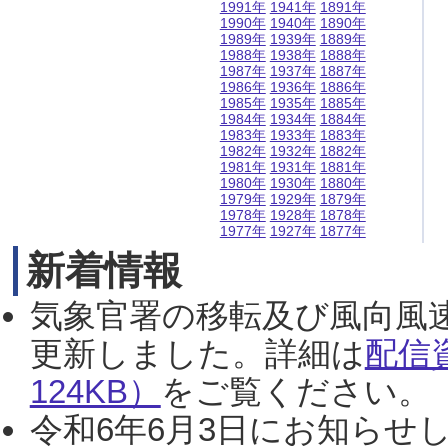
1991年
1941年
1891年
1990年
1940年
1890年
1989年
1939年
1889年
1988年
1938年
1888年
1987年
1937年
1887年
1986年
1936年
1886年
1985年
1935年
1885年
1984年
1934年
1884年
1983年
1933年
1883年
1982年
1932年
1882年
1981年
1931年
1881年
1980年
1930年
1880年
1979年
1929年
1879年
1978年
1928年
1878年
1977年
1927年
1877年
新着情報
気象官署の移転及び風向風
更新しました。詳細は
配信
124KB）
をご覧ください。（2
令和6年6月3日にお知らせし