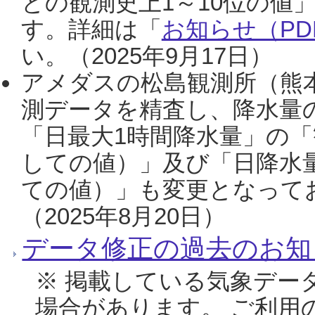
との観測史上1～10位の値
す。詳細は「
お知らせ（PDF
い。（2025年9月17日）
アメダスの松島観測所（熊本
測データを精査し、降水量
「日最大1時間降水量」の「
しての値）」及び「日降水
ての値）」も変更となって
（2025年8月20日）
データ修正の過去のお知
※ 掲載している気象デー
場合があります。 ご利用