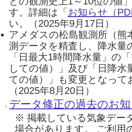
との観測史上1～10位の値
す。詳細は「
お知らせ（PDF
い。（2025年9月17日）
アメダスの松島観測所（熊本
測データを精査し、降水量
「日最大1時間降水量」の「
しての値）」及び「日降水
ての値）」も変更となって
（2025年8月20日）
データ修正の過去のお知
※ 掲載している気象デー
場合があります。 ご利用