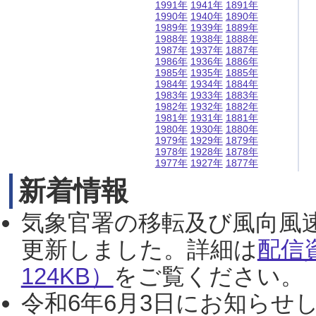
1991年
1941年
1891年
1990年
1940年
1890年
1989年
1939年
1889年
1988年
1938年
1888年
1987年
1937年
1887年
1986年
1936年
1886年
1985年
1935年
1885年
1984年
1934年
1884年
1983年
1933年
1883年
1982年
1932年
1882年
1981年
1931年
1881年
1980年
1930年
1880年
1979年
1929年
1879年
1978年
1928年
1878年
1977年
1927年
1877年
新着情報
気象官署の移転及び風向風
更新しました。詳細は
配信
124KB）
をご覧ください。（2
令和6年6月3日にお知らせし