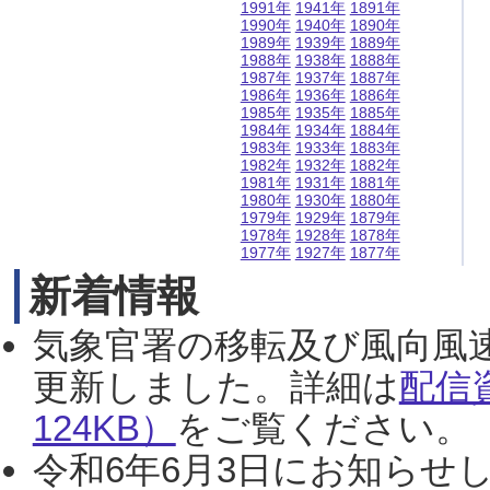
1991年
1941年
1891年
1990年
1940年
1890年
1989年
1939年
1889年
1988年
1938年
1888年
1987年
1937年
1887年
1986年
1936年
1886年
1985年
1935年
1885年
1984年
1934年
1884年
1983年
1933年
1883年
1982年
1932年
1882年
1981年
1931年
1881年
1980年
1930年
1880年
1979年
1929年
1879年
1978年
1928年
1878年
1977年
1927年
1877年
新着情報
気象官署の移転及び風向風
更新しました。詳細は
配信
124KB）
をご覧ください。（2
令和6年6月3日にお知らせし