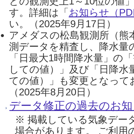
との観測史上1～10位の値
す。詳細は「
お知らせ（PDF
い。（2025年9月17日）
アメダスの松島観測所（熊本
測データを精査し、降水量
「日最大1時間降水量」の「
しての値）」及び「日降水
ての値）」も変更となって
（2025年8月20日）
データ修正の過去のお知
※ 掲載している気象デー
場合があります。 ご利用