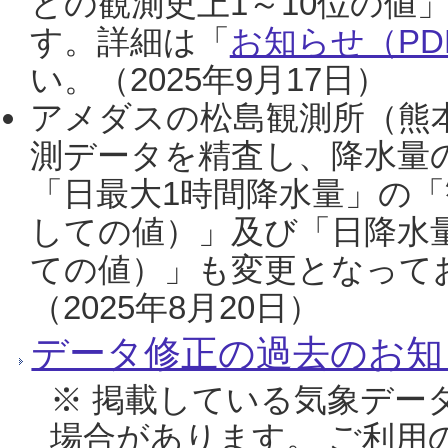
との観測史上1～10位の値
す。詳細は「
お知らせ（PDF
い。（2025年9月17日）
アメダスの松島観測所（熊本
測データを精査し、降水量
「日最大1時間降水量」の「
しての値）」及び「日降水
ての値）」も変更となって
（2025年8月20日）
データ修正の過去のお知
※ 掲載している気象デー
場合があります。 ご利用