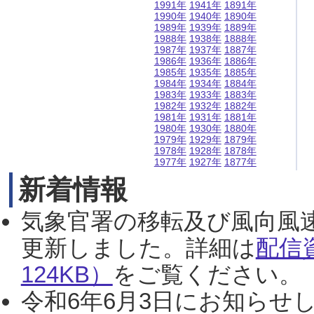
1991年
1941年
1891年
1990年
1940年
1890年
1989年
1939年
1889年
1988年
1938年
1888年
1987年
1937年
1887年
1986年
1936年
1886年
1985年
1935年
1885年
1984年
1934年
1884年
1983年
1933年
1883年
1982年
1932年
1882年
1981年
1931年
1881年
1980年
1930年
1880年
1979年
1929年
1879年
1978年
1928年
1878年
1977年
1927年
1877年
新着情報
気象官署の移転及び風向風
更新しました。詳細は
配信
124KB）
をご覧ください。（2
令和6年6月3日にお知らせし