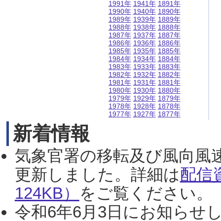
1991年
1941年
1891年
1990年
1940年
1890年
1989年
1939年
1889年
1988年
1938年
1888年
1987年
1937年
1887年
1986年
1936年
1886年
1985年
1935年
1885年
1984年
1934年
1884年
1983年
1933年
1883年
1982年
1932年
1882年
1981年
1931年
1881年
1980年
1930年
1880年
1979年
1929年
1879年
1978年
1928年
1878年
1977年
1927年
1877年
新着情報
気象官署の移転及び風向風
更新しました。詳細は
配信
124KB）
をご覧ください。（2
令和6年6月3日にお知らせし