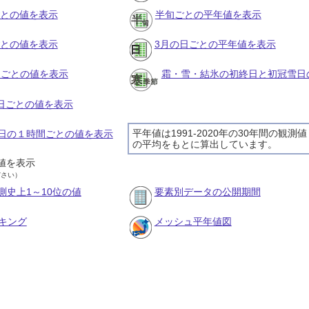
ごとの値を表示
半旬ごとの平年値を表示
ごとの値を表示
3月の日ごとの平年値を表示
旬ごとの値を表示
霜・雪・結氷の初終日と初冠雪日
の日ごとの値を表示
平年値は1991-2020年の30年間の観測値
15日の１時間ごとの値を表示
の平均をもとに算出しています。
値を表示
ださい）
測史上1～10位の値
要素別データの公開期間
キング
メッシュ平年値図