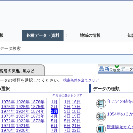
報
各種データ・資料
地域の情報
知
データ検索
ータの種類を選択してください。
検索条件を全てクリア
の選択
データの種類
年月日の選択をクリア
年ごとの値を
1976年
1926年
1876年
1月
1日
16日
1975年
1925年
1875年
2月
2日
17日
1974年
1924年
1874年
3月
3日
18日
1954年の
1973年
1923年
1873年
4月
4日
19日
1972年
1922年
1872年
5月
5日
20日
1971年
1921年
6月
6日
21日
観測開始から
1970年
1920年
7月
7日
22日