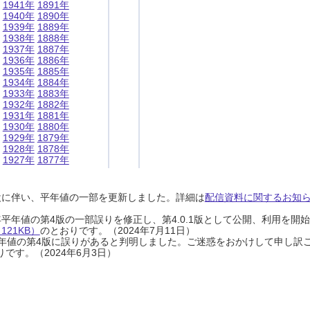
1941年
1891年
1940年
1890年
1939年
1889年
1938年
1888年
1937年
1887年
1936年
1886年
1935年
1885年
1934年
1884年
1933年
1883年
1932年
1882年
1931年
1881年
1930年
1880年
1929年
1879年
1928年
1878年
1927年
1877年
設に伴い、平年値の一部を更新しました。詳細は
配信資料に関するお知らせ
0年平年値の第4版の一部誤りを修正し、第4.0.1版として公開、利用を
21KB）
のとおりです。（2024年7月11日）
0年平年値の第4版に誤りがあると判明しました。ご迷惑をおかけして申し訳
です。（2024年6月3日）