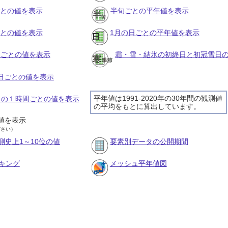
ごとの値を表示
半旬ごとの平年値を表示
ごとの値を表示
1月の日ごとの平年値を表示
旬ごとの値を表示
霜・雪・結氷の初終日と初冠雪日
の日ごとの値を表示
平年値は1991-2020年の30年間の観測値
6日の１時間ごとの値を表示
の平均をもとに算出しています。
値を表示
ださい）
測史上1～10位の値
要素別データの公開期間
キング
メッシュ平年値図