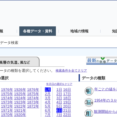
報
各種データ・資料
地域の情報
知
データ検索
ータの種類を選択してください。
検索条件を全てクリア
の選択
データの種類
年月日の選択をクリア
年ごとの値を
1976年
1926年
1876年
1月
1日
16日
1975年
1925年
1875年
2月
2日
17日
1974年
1924年
1874年
3月
3日
18日
1954年の
1973年
1923年
1873年
4月
4日
19日
1972年
1922年
1872年
5月
5日
20日
1971年
1921年
6月
6日
21日
観測開始から
1970年
1920年
7月
7日
22日