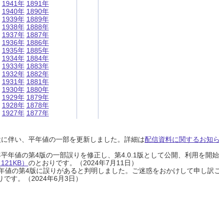
1941年
1891年
1940年
1890年
1939年
1889年
1938年
1888年
1937年
1887年
1936年
1886年
1935年
1885年
1934年
1884年
1933年
1883年
1932年
1882年
1931年
1881年
1930年
1880年
1929年
1879年
1928年
1878年
1927年
1877年
設に伴い、平年値の一部を更新しました。詳細は
配信資料に関するお知らせ
0年平年値の第4版の一部誤りを修正し、第4.0.1版として公開、利用を
21KB）
のとおりです。（2024年7月11日）
0年平年値の第4版に誤りがあると判明しました。ご迷惑をおかけして申し訳
です。（2024年6月3日）