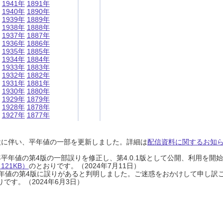
1941年
1891年
1940年
1890年
1939年
1889年
1938年
1888年
1937年
1887年
1936年
1886年
1935年
1885年
1934年
1884年
1933年
1883年
1932年
1882年
1931年
1881年
1930年
1880年
1929年
1879年
1928年
1878年
1927年
1877年
設に伴い、平年値の一部を更新しました。詳細は
配信資料に関するお知らせ
0年平年値の第4版の一部誤りを修正し、第4.0.1版として公開、利用を
21KB）
のとおりです。（2024年7月11日）
0年平年値の第4版に誤りがあると判明しました。ご迷惑をおかけして申し訳
です。（2024年6月3日）