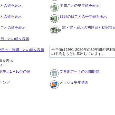
ごとの値を表示
半旬ごとの平年値を表示
ごとの値を表示
11月の日ごとの平年値を表示
旬ごとの値を表示
霜・雪・結氷の初終日と初冠雪
月の日ごとの値を表示
平年値は1991-2020年の30年間の観測
月12日の１時間ごとの値を表示
の平均をもとに算出しています。
値を表示
ださい）
測史上1～10位の値
要素別データの公開期間
キング
メッシュ平年値図