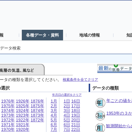
報
各種データ・資料
地域の情報
知
データ検索
ータの種類を選択してください。
検索条件を全てクリア
の選択
データの種類
年月日の選択をクリア
年ごとの値を
1976年
1926年
1876年
1月
1日
16日
1975年
1925年
1875年
2月
2日
17日
1974年
1924年
1874年
3月
3日
18日
1953年の
1973年
1923年
1873年
4月
4日
19日
1972年
1922年
1872年
5月
5日
20日
1971年
1921年
6月
6日
21日
観測開始から
1970年
1920年
7月
7日
22日