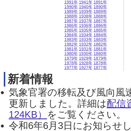
1991年
1941年
1891年
1990年
1940年
1890年
1989年
1939年
1889年
1988年
1938年
1888年
1987年
1937年
1887年
1986年
1936年
1886年
1985年
1935年
1885年
1984年
1934年
1884年
1983年
1933年
1883年
1982年
1932年
1882年
1981年
1931年
1881年
1980年
1930年
1880年
1979年
1929年
1879年
1978年
1928年
1878年
1977年
1927年
1877年
新着情報
気象官署の移転及び風向風
更新しました。詳細は
配信
124KB）
をご覧ください。（2
令和6年6月3日にお知らせし