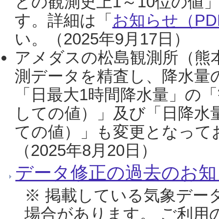
との観測史上1～10位の値
す。詳細は「
お知らせ（PDF
い。（2025年9月17日）
アメダスの松島観測所（熊本
測データを精査し、降水量
「日最大1時間降水量」の「
しての値）」及び「日降水
ての値）」も変更となって
（2025年8月20日）
データ修正の過去のお知
※ 掲載している気象デー
場合があります。 ご利用