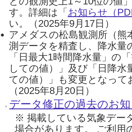
との観測史上1～10位の値
す。詳細は「
お知らせ（PDF
い。（2025年9月17日）
アメダスの松島観測所（熊本
測データを精査し、降水量
「日最大1時間降水量」の「
しての値）」及び「日降水
ての値）」も変更となって
（2025年8月20日）
データ修正の過去のお知
※ 掲載している気象デー
場合があります。 ご利用