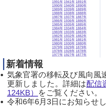
1991年
1941年
1891年
1990年
1940年
1890年
1989年
1939年
1889年
1988年
1938年
1888年
1987年
1937年
1887年
1986年
1936年
1886年
1985年
1935年
1885年
1984年
1934年
1884年
1983年
1933年
1883年
1982年
1932年
1882年
1981年
1931年
1881年
1980年
1930年
1880年
1979年
1929年
1879年
1978年
1928年
1878年
1977年
1927年
1877年
新着情報
気象官署の移転及び風向風
更新しました。詳細は
配信
124KB）
をご覧ください。（2
令和6年6月3日にお知らせし