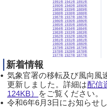
1991年
1941年
1891年
1990年
1940年
1890年
1989年
1939年
1889年
1988年
1938年
1888年
1987年
1937年
1887年
1986年
1936年
1886年
1985年
1935年
1885年
1984年
1934年
1884年
1983年
1933年
1883年
1982年
1932年
1882年
1981年
1931年
1881年
1980年
1930年
1880年
1979年
1929年
1879年
1978年
1928年
1878年
1977年
1927年
1877年
新着情報
気象官署の移転及び風向風
更新しました。詳細は
配信
124KB）
をご覧ください。（2
令和6年6月3日にお知らせし