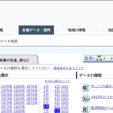
報
各種データ・資料
地域の情報
知
データ検索
ータの種類を選択してください。
検索条件を全てクリア
の選択
データの種類
年月日の選択をクリア
年ごとの値を
1976年
1926年
1876年
1月
1日
16日
1975年
1925年
1875年
2月
2日
17日
1974年
1924年
1874年
3月
3日
18日
1942年の
1973年
1923年
1873年
4月
4日
19日
1972年
1922年
1872年
5月
5日
20日
1971年
1921年
6月
6日
21日
観測開始から
1970年
1920年
7月
7日
22日