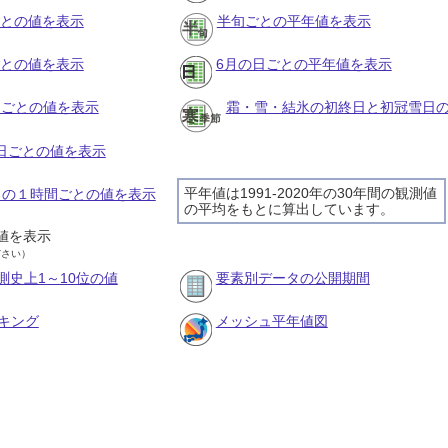
ごとの値を表示
半旬ごとの平年値を表示
ごとの値を表示
6月の日ごとの平年値を表示
旬ごとの値を表示
霜・雪・結氷の初終日と初冠雪日
の日ごとの値を表示
平年値は1991-2020年の30年間の観測値
7日の１時間ごとの値を表示
の平均をもとに算出しています。
値を表示
ださい）
測史上1～10位の値
要素別データの公開期間
キング
メッシュ平年値図