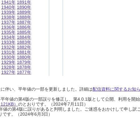
1941年
1891年
1940年
1890年
1939年
1889年
1938年
1888年
1937年
1887年
1936年
1886年
1935年
1885年
1934年
1884年
1933年
1883年
1932年
1882年
1931年
1881年
1930年
1880年
1929年
1879年
1928年
1878年
1927年
1877年
設に伴い、平年値の一部を更新しました。詳細は
配信資料に関するお知らせ
0年平年値の第4版の一部誤りを修正し、第4.0.1版として公開、利用を
21KB）
のとおりです。（2024年7月11日）
0年平年値の第4版に誤りがあると判明しました。ご迷惑をおかけして申し訳
です。（2024年6月3日）