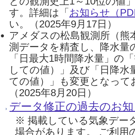
との観測史上1～10位の値
す。詳細は「
お知らせ（PDF
い。（2025年9月17日）
アメダスの松島観測所（熊本
測データを精査し、降水量
「日最大1時間降水量」の「
しての値）」及び「日降水
ての値）」も変更となって
（2025年8月20日）
データ修正の過去のお知
※ 掲載している気象デー
場合があります。 ご利用