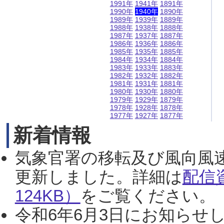
1991年
1941年
1891年
1990年
1940年
1890年
1989年
1939年
1889年
1988年
1938年
1888年
1987年
1937年
1887年
1986年
1936年
1886年
1985年
1935年
1885年
1984年
1934年
1884年
1983年
1933年
1883年
1982年
1932年
1882年
1981年
1931年
1881年
1980年
1930年
1880年
1979年
1929年
1879年
1978年
1928年
1878年
1977年
1927年
1877年
新着情報
気象官署の移転及び風向風
更新しました。詳細は
配信
124KB）
をご覧ください。（2
令和6年6月3日にお知らせし