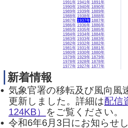
1991年
1941年
1891年
1990年
1940年
1890年
1989年
1939年
1889年
1988年
1938年
1888年
1987年
1937年
1887年
1986年
1936年
1886年
1985年
1935年
1885年
1984年
1934年
1884年
1983年
1933年
1883年
1982年
1932年
1882年
1981年
1931年
1881年
1980年
1930年
1880年
1979年
1929年
1879年
1978年
1928年
1878年
1977年
1927年
1877年
新着情報
気象官署の移転及び風向風
更新しました。詳細は
配信
124KB）
をご覧ください。（2
令和6年6月3日にお知らせし