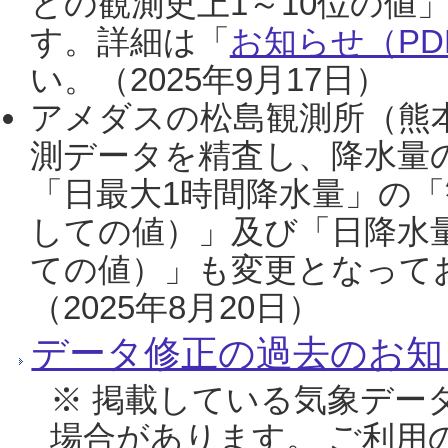
との観測史上1～10位の値
す。詳細は「
お知らせ（PDF
い。（2025年9月17日）
アメダスの松島観測所（熊本
測データを精査し、降水量
「日最大1時間降水量」の「
しての値）」及び「日降水
ての値）」も変更となって
（2025年8月20日）
データ修正の過去のお知
※ 掲載している気象デー
場合があります。 ご利用