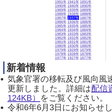
1991年
1941年
1891年
1990年
1940年
1890年
1989年
1939年
1889年
1988年
1938年
1888年
1987年
1937年
1887年
1986年
1936年
1886年
1985年
1935年
1885年
1984年
1934年
1884年
1983年
1933年
1883年
1982年
1932年
1882年
1981年
1931年
1881年
1980年
1930年
1880年
1979年
1929年
1879年
1978年
1928年
1878年
1977年
1927年
1877年
新着情報
気象官署の移転及び風向風
更新しました。詳細は
配信
124KB）
をご覧ください。（2
令和6年6月3日にお知らせし