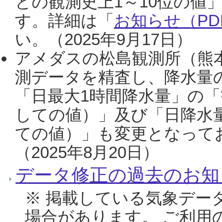
との観測史上1～10位の値
す。詳細は「
お知らせ（PDF
い。（2025年9月17日）
アメダスの松島観測所（熊本
測データを精査し、降水量
「日最大1時間降水量」の「
しての値）」及び「日降水
ての値）」も変更となって
（2025年8月20日）
データ修正の過去のお知
※ 掲載している気象デー
場合があります。 ご利用