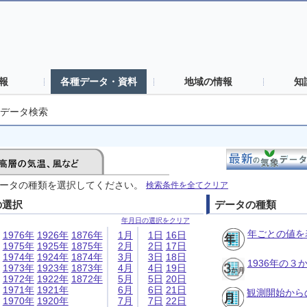
報
各種データ・資料
地域の情報
知
データ検索
ータの種類を選択してください。
検索条件を全てクリア
の選択
データの種類
年月日の選択をクリア
年ごとの値を
1976年
1926年
1876年
1月
1日
16日
1975年
1925年
1875年
2月
2日
17日
1974年
1924年
1874年
3月
3日
18日
1936年の
1973年
1923年
1873年
4月
4日
19日
1972年
1922年
1872年
5月
5日
20日
1971年
1921年
6月
6日
21日
観測開始から
1970年
1920年
7月
7日
22日