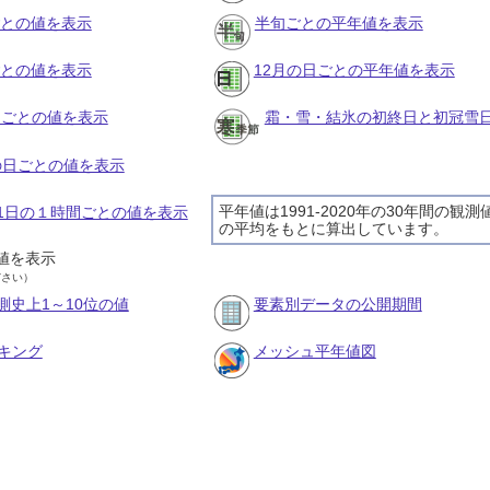
ごとの値を表示
半旬ごとの平年値を表示
ごとの値を表示
12月の日ごとの平年値を表示
旬ごとの値を表示
霜・雪・結氷の初終日と初冠雪
月の日ごとの値を表示
平年値は1991-2020年の30年間の観測
月11日の１時間ごとの値を表示
の平均をもとに算出しています。
値を表示
ださい）
測史上1～10位の値
要素別データの公開期間
キング
メッシュ平年値図