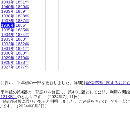
1941年
1891年
1940年
1890年
1939年
1889年
1938年
1888年
1937年
1887年
1936年
1886年
1935年
1885年
1934年
1884年
1933年
1883年
1932年
1882年
1931年
1881年
1930年
1880年
1929年
1879年
1928年
1878年
1927年
1877年
設に伴い、平年値の一部を更新しました。詳細は
配信資料に関するお知らせ
0年平年値の第4版の一部誤りを修正し、第4.0.1版として公開、利用を
21KB）
のとおりです。（2024年7月11日）
0年平年値の第4版に誤りがあると判明しました。ご迷惑をおかけして申し訳
です。（2024年6月3日）