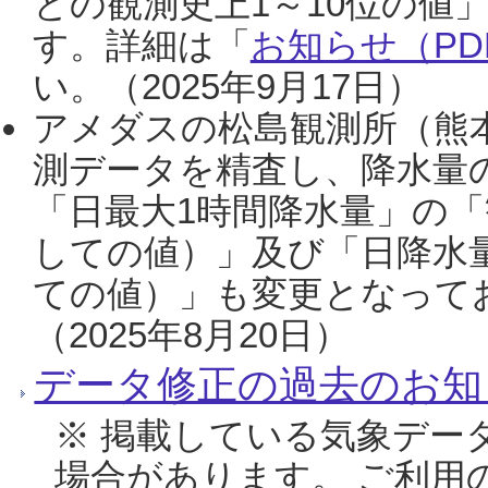
との観測史上1～10位の値
す。詳細は「
お知らせ（PDF
い。（2025年9月17日）
アメダスの松島観測所（熊本
測データを精査し、降水量
「日最大1時間降水量」の「
しての値）」及び「日降水
ての値）」も変更となって
（2025年8月20日）
データ修正の過去のお知
※ 掲載している気象デー
場合があります。 ご利用