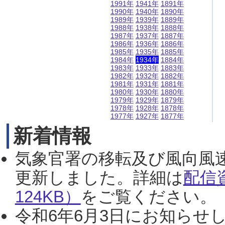
1991年
1941年
1891年
1990年
1940年
1890年
1989年
1939年
1889年
1988年
1938年
1888年
1987年
1937年
1887年
1986年
1936年
1886年
1985年
1935年
1885年
1984年
1934年
1884年
1983年
1933年
1883年
1982年
1932年
1882年
1981年
1931年
1881年
1980年
1930年
1880年
1979年
1929年
1879年
1978年
1928年
1878年
1977年
1927年
1877年
新着情報
気象官署の移転及び風向風
更新しました。詳細は
配信
124KB）
をご覧ください。（2
令和6年6月3日にお知らせし