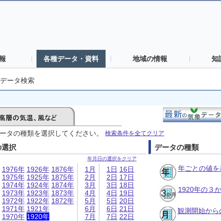
報
各種データ・資料
地域の情報
知
データ検索
ータの種類を選択してください。
検索条件を全てクリア
の選択
データの種類
年月日の選択をクリア
年ごとの値を
1976年
1926年
1876年
1月
1日
16日
1975年
1925年
1875年
2月
2日
17日
1974年
1924年
1874年
3月
3日
18日
1920年の
1973年
1923年
1873年
4月
4日
19日
1972年
1922年
1872年
5月
5日
20日
1971年
1921年
6月
6日
21日
観測開始から
1970年
1920年
7月
7日
22日