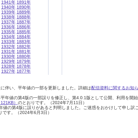
1941年
1891年
1940年
1890年
1939年
1889年
1938年
1888年
1937年
1887年
1936年
1886年
1935年
1885年
1934年
1884年
1933年
1883年
1932年
1882年
1931年
1881年
1930年
1880年
1929年
1879年
1928年
1878年
1927年
1877年
設に伴い、平年値の一部を更新しました。詳細は
配信資料に関するお知らせ
0年平年値の第4版の一部誤りを修正し、第4.0.1版として公開、利用を
21KB）
のとおりです。（2024年7月11日）
0年平年値の第4版に誤りがあると判明しました。ご迷惑をおかけして申し訳
です。（2024年6月3日）