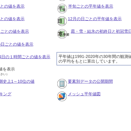
ごとの値を表示
半旬ごとの平年値を表示
ごとの値を表示
12月の日ごとの平年値を表示
旬ごとの値を表示
霜・雪・結氷の初終日と初冠雪
月の日ごとの値を表示
平年値は1991-2020年の30年間の観測
月14日の１時間ごとの値を表示
の平均をもとに算出しています。
値を表示
ださい）
測史上1～10位の値
要素別データの公開期間
キング
メッシュ平年値図