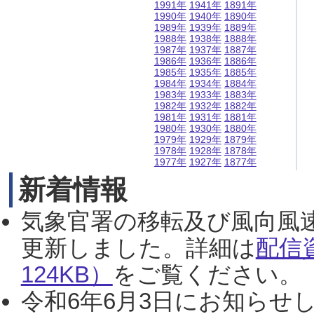
1991年
1941年
1891年
1990年
1940年
1890年
1989年
1939年
1889年
1988年
1938年
1888年
1987年
1937年
1887年
1986年
1936年
1886年
1985年
1935年
1885年
1984年
1934年
1884年
1983年
1933年
1883年
1982年
1932年
1882年
1981年
1931年
1881年
1980年
1930年
1880年
1979年
1929年
1879年
1978年
1928年
1878年
1977年
1927年
1877年
新着情報
気象官署の移転及び風向風
更新しました。詳細は
配信
124KB）
をご覧ください。（2
令和6年6月3日にお知らせし