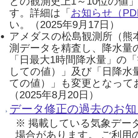
との観測史上1～10位の値
す。詳細は「
お知らせ（PDF
い。（2025年9月17日）
アメダスの松島観測所（熊本
測データを精査し、降水量
「日最大1時間降水量」の「
しての値）」及び「日降水
ての値）」も変更となって
（2025年8月20日）
データ修正の過去のお知
※ 掲載している気象デー
場合があります。 ご利用